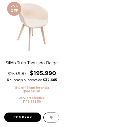
25
%
OFF
Sillón Tulip Tapizado Beige
$195.990
$259.990
6
cuotas sin interés de
$32.665
15% off Transferencia
$166.591,50
25% off Efectivo
$146.992,50
COMPRAR