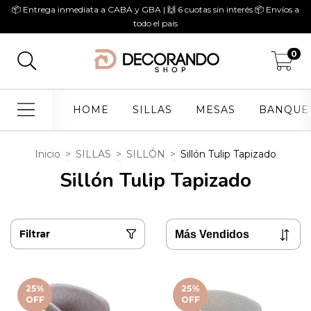
📦 Entrega inmediata a CABA y GBA | 🙌 6 cuotas sin interés 📦 Envíos a
todo el país
0
HOME
SILLAS
MESAS
BANQUE
Inicio
>
SILLAS
>
SILLÓN
>
Sillón Tulip Tapizado
Sillón Tulip Tapizado
Filtrar
25
%
25
%
OFF
OFF