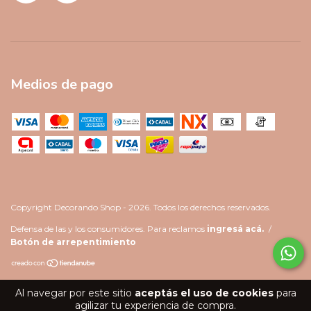
Medios de pago
Copyright Decorando Shop - 2026. Todos los derechos reservados.
Defensa de las y los consumidores. Para reclamos
ingresá acá.
/
Botón de arrepentimiento
Al navegar por este sitio
aceptás el uso de cookies
para
agilizar tu experiencia de compra.